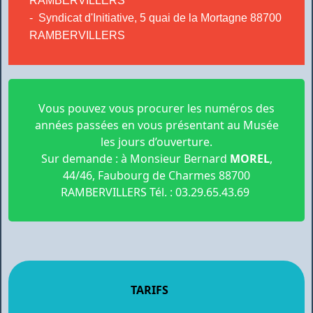
RAMBERVILLERS
- Syndicat d'Initiative, 5 quai de la Mortagne 88700
RAMBERVILLERS
Vous pouvez vous procurer les numéros des
années passées en vous présentant au Musée
les jours d’ouverture.
Sur demande : à Monsieur Bernard
MOREL
,
44/46, Faubourg de Charmes 88700
RAMBERVILLERS Tél. : 03.29.65.43.69
TARIFS