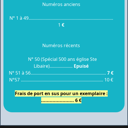
Numéros anciens
N° 1 à 49..........................................................................
1
€
Numéros récents
N° 50 (Spécial 500 ans église Ste
Libaire)....................
Epuisé
N° 51 à 56..................................................................
7 €
N°57 ........................................................................ 10 €
Frais de port en sus pour un exemplaire :
....................... 6 €