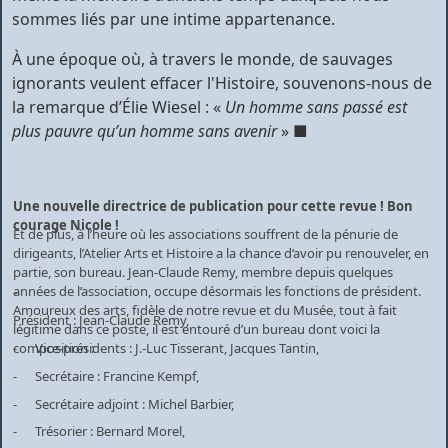
sommes liés par une intime appartenance.
À une époque où, à travers le monde, de sauvages
ignorants veulent effacer l'Histoire, souvenons-nous de
la remarque d’Élie Wiesel : «
Un homme sans passé est
plus pauvre qu’un homme sans avenir
» ■
Une nouvelle directrice de publication pour cette revue ! Bon
courage Nicole !
Et de plus, à l’heure où les associations souffrent de la pénurie de
dirigeants, l’Atelier Arts et Histoire a la chance d’avoir pu renouveler, en
partie, son bureau. Jean-Claude Remy, membre depuis quelques
années de l’association, occupe désormais les fonctions de président.
-
Amoureux des arts, fidèle de notre revue et du Musée, tout à fait
Président : Jean-Claude Remy,
légitime dans ce poste, il est entouré d’un bureau dont voici la
- Vice-présidents : J.-Luc Tisserant, Jacques Tantin,
composition :
- Secrétaire : Francine Kempf,
- Secrétaire adjoint : Michel Barbier,
- Trésorier : Bernard Morel,