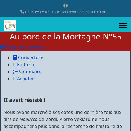
03 29 65 05 03
contact@museedelaterre.com
Au bord de la Mortagne N°55
Tous les numéros
Couverture
Editorial
Sommaire
Acheter
II avait résisté !
Nous avons marché à ses côtés une dernière fois aux
airs de
Nabucco
de Verdi. Pierre Vexlard ne nous
accompagnera plus dans la recherche de l'histoire de