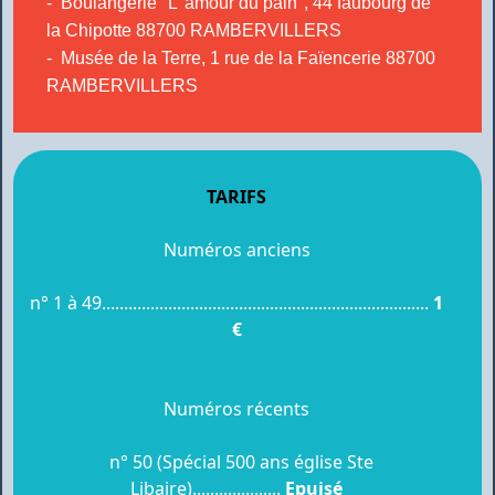
- Boulangerie "L"amour du pain", 44 faubourg de
la Chipotte 88700 RAMBERVILLERS
- Musée de la Terre, 1 rue de la Faïencerie 88700
RAMBERVILLERS
TARIFS
Numéros anciens
n° 1 à 49..........................................................................
1
€
Numéros récents
n° 50 (Spécial 500 ans église Ste
Libaire)....................
Epuisé