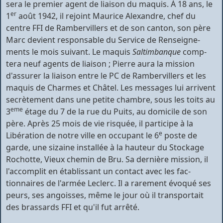
sera le premier agent de liaison du maquis. À 18 ans, le
er
1
août 1942, il rejoint Maurice Alexandre, chef du
centre FFI de Rambervillers et de son canton, son père
Marc devient responsable du Service de Renseigne­
ments le mois suivant. Le maquis
Saltimbanque
comp­
tera neuf agents de liaison ; Pierre aura la mission
d'assurer la liaison entre le PC de Rambervillers et les
maquis de Charmes et Châtel. Les messages lui arri­vent
secrètement dans une petite chambre, sous les toits au
eme
3
étage du 7 de la rue du Puits, au domicile de son
père. Après 25 mois de vie risquée, il participe à la
e
Libération de notre ville en occupant le 6
poste de
garde, une sizaine installée à la hauteur du Stockage
Rochotte, Vieux chemin de Bru. Sa dernière mission, il
l'accomplit en établissant un contact avec les fac­
tionnaires de l'armée Leclerc. Il a rarement évoqué ses
peurs, ses angoisses, même le jour où il transportait
des brassards FFI et qu'il fut arrêté.