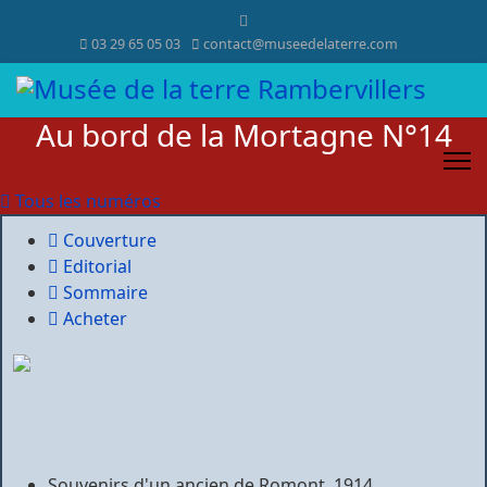
03 29 65 05 03
contact@museedelaterre.com
Au bord de la Mortagne N°14
Tous les numéros
Couverture
Editorial
Sommaire
Acheter
Souvenirs d'un ancien de Romont, 1914