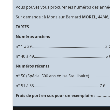
Vous pouvez vous procurer les numéros des années
Sur demande : à Monsieur Bernard
MOREL
, 44/46
TARIFS
Numéros anciens
n° 1 à 39.......................................................................... 3 
n° 40 à 49........................................................................ 5
Numéros récents
n° 50 (Spécial 500 ans église Ste Libaire)....................
n° 51 à 55.................................................................. 7 €
Frais de port en sus pour un exemplaire : ..............