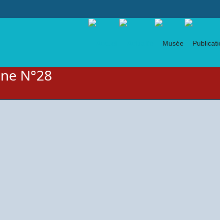
gne N°28