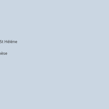
 St Héléne
hèse