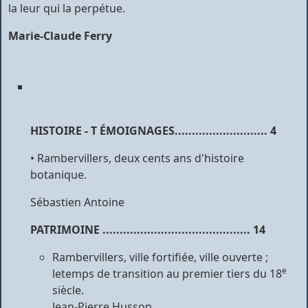
la leur qui la perpétue.
Marie-Claude Ferry
HISTOIRE - T
É
MOIGNAGES
........................... 4
• Rambervillers, deux cents ans d'histoire
botanique.
Sébastien Antoine
PATRIMOINE
........................................... 14
Rambervillers, ville fortifiée, ville ouverte ;
e
letemps de transition au premier tiers du 18
siècle.
Jean-Pierre Husson