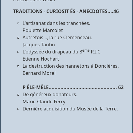
TRADITIONS - CURIOSIT
É
S - ANECDOTES....46
L'artisanat dans les tranchées.
Poulette Marcolet
Autrefois..., la rue Clemenceau.
Jacques Tantin
eme
L'odyssée du drapeau du 3
R.I.C.
Etienne Hochart
La destruction des hannetons à Doncières.
Bernard Morel
P
Ê
LE-M
Ê
LE
.............................................. 62
De généreux donateurs.
Marie-Claude Ferry
Dernière acquisition du Musée de la Terre.