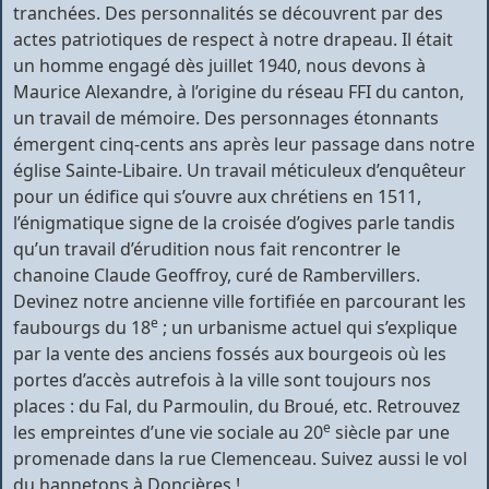
tranchées. Des personnalités se découvrent par des
actes patriotiques de respect à notre drapeau. Il était
un homme engagé dès juillet 1940, nous devons à
Maurice Alexandre, à l’origine du réseau FFI du canton,
un travail de mémoire. Des personnages étonnants
émergent cinq-cents ans après leur passage dans notre
église Sainte-Libaire. Un travail méticuleux d’enquêteur
pour un édifice qui s’ouvre aux chrétiens en 1511,
l’énigmatique signe de la croisée d’ogives parle tandis
qu’un travail d’érudition nous fait rencontrer le
chanoine Claude Geoffroy, curé de Rambervillers.
Devinez notre ancienne ville fortifiée en parcourant les
e
faubourgs du 18
; un urbanisme actuel qui s’explique
par la vente des anciens fossés aux bourgeois où les
portes d’accès autrefois à la ville sont toujours nos
places : du Fal, du Parmoulin, du Broué, etc. Retrouvez
e
les empreintes d’une vie sociale au 20
siècle par une
promenade dans la rue Clemenceau. Suivez aussi le vol
du hannetons à Doncières !