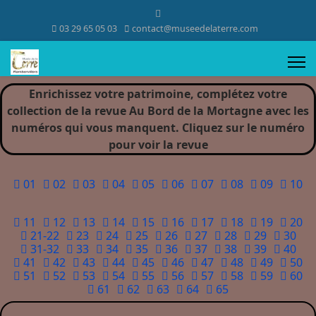
03 29 65 05 03
contact@museedelaterre.com
Enrichissez votre patrimoine, complétez votre
collection de la revue Au Bord de la Mortagne avec les
numéros qui vous manquent. Cliquez sur le numéro
pour voir la revue
01
02
03
04
05
06
07
08
09
10
11
12
13
14
15
16
17
18
19
20
21-22
23
24
25
26
27
28
29
30
31-32
33
34
35
36
37
38
39
40
41
42
43
44
45
46
47
48
49
50
51
52
53
54
55
56
57
58
59
60
61
62
63
64
65