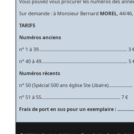
Vous pouvez vous procurer les numéros des années
Sur demande : à Monsieur Bernard
MOREL
, 44/46
TARIFS
Numéros anciens
n° 1 à 39.......................................................................... 3 
n° 40 à 49........................................................................ 5
Numéros récents
n° 50 (Spécial 500 ans église Ste Libaire)....................
n° 51 à 55.................................................................. 7 €
Frais de port en sus pour un exemplaire : ..............