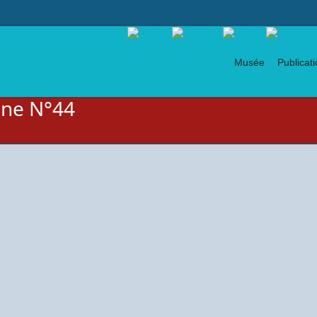
gne N°44