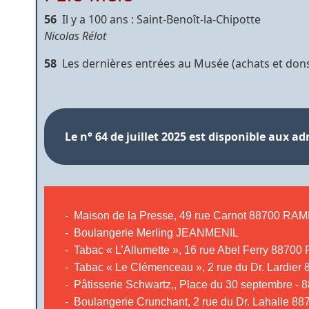
56
Il y a 100 ans : Saint-Benoît-la-Chipotte
Nicolas Rélot
58
Les dernières entrées au Musée (achats et don
Le n° 64 de juillet 2025 est disponible aux ad
- Maison de la Presse, 49 rue Carnot 88700 
- Boulangerie Merling JEANMENIL
- Tabac « L’Allumette », 16 rue Abel Ferry 88
- Tabac « Le Clémenceau », 2 rue du Dr. Lard
- Pâtisserie Schwartz,, Place du 30 septembr
- Boulangerie Crunchant, 2 rue du Dr. Lahall