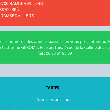
not 88700 RAMBERVILLERS
e 88700 BRÛ
8700 RAMBERVILLERS
 les numéros des années passées en vous présentant au Mu
Catherine GÉROME, Fraispertuis, 7 rue de la Colline des E
tel : 06 83 51 85 39
TARIFS
Numéros anciens