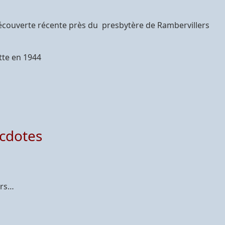
découverte récente près du presbytère de Rambervillers
tte en 1944
ecdotes
irs…