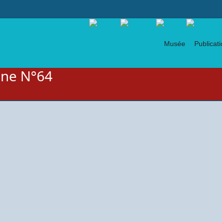
gne N°64