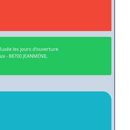
sée les jours d’ouverture.
aux - 88700 JEANMÉNIL