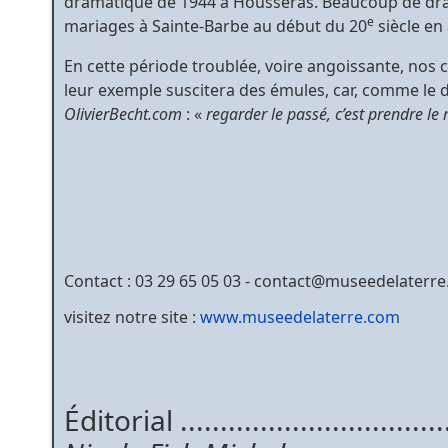
dramatique de 1944 à Housseras. Beaucoup de drame
e
mariages à Sainte-Barbe au début du 20
siècle en 
En cette période troublée, voire angoissante, nos
leur exemple suscitera des émules, car, comme le d
OlivierBecht.com
: «
regarder le passé, c’est prendre le
Contact : 03 29 65 05 03 - contact@museedelaterr
visitez notre site :
www.museedelaterre.com
Éditorial ................................