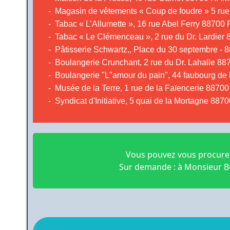
- Magasin de vêtements « Coup de foudre » 5 
- Tabac « L’Allumette », 16 rue Abel Ferry 88
- Tabac « Le Clémenceau », 2 rue du Dr. Lard
- Pâtisserie Schwartz,, Place du 30 septembr
- Boulangerie Crunchant, 2 rue du Dr. Lahall
- Boulangerie "L"amour du pain", 44 faubourg 
- Musée de la Terre, 1 rue de la Faïencerie 8
- Syndicat d'Initiative, 5 quai de la Mortagne
Vous pouvez vous procurer
Sur demande : à Monsieur 