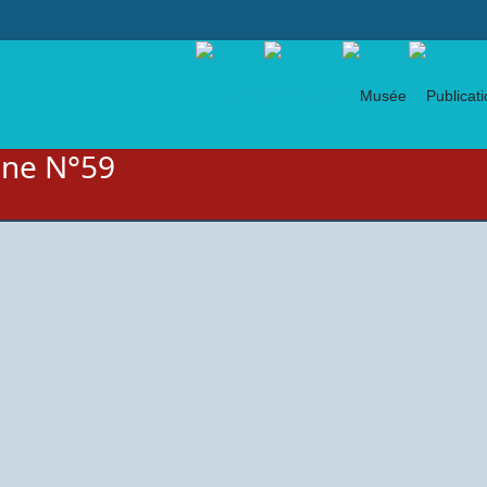
gne N°59