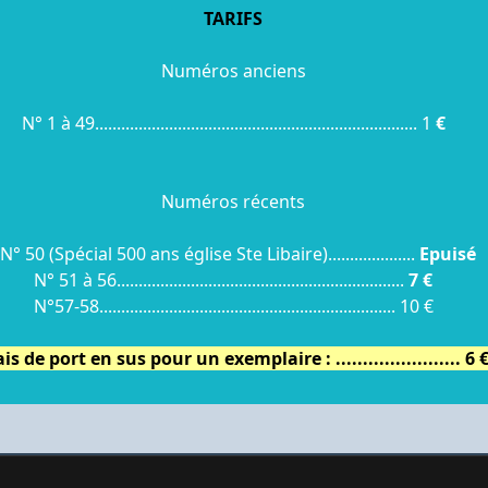
TARIFS
Numéros anciens
N° 1 à 49.......................................................................... 1
€
Numéros récents
° 50 (Spécial 500 ans église Ste Libaire)....................
Epuisé
N° 51 à 56..................................................................
7 €
N°57-58.................................................................... 10 €
is de port en sus pour un exemplaire : ....................... 6 