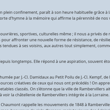
 plein confinement, paraît à son heure habituelle grâce à l
e sorte d’hymne à la mémoire qui affirme la pérennité de nos 
ouvrières, sportives, culturelles même ; il nous a privés de
ur affronter une nouvelle forme de résistance, de résilienc
s tendues à ses voisins, aux autres tout simplement, comme
 depuis longtemps. Elle répond à une aspiration, souvent ét
umée par J.-Cl. Damidaux au Petit Poilu de J.-Cl. Kempf, de
urces créatives de ceux qui nous ont précédés ! On apprend
etables classés. On s’étonne que la ville de Rambervillers a
r à voir la châtellenie de Rambervillers intégrée à la Lorraine.
.-J. Chaumont rappelle les mouvements de 1848 à Rambervillers