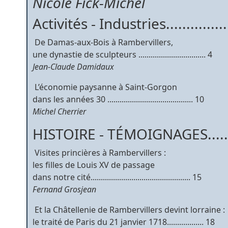
Nicole Fick-Michel
Activités - Industries................
 De Damas-aux-Bois à Rambervillers,
une dynastie de sculpteurs ................................. 4
Jean-Claude Damidaux
 L’économie paysanne à Saint-Gorgon
dans les années 30 .......................................... 10
Michel Cherrier
HISTOIRE - TÉMOIGNAGES.........
 Visites princières à Rambervillers :
les filles de Louis XV de passage
dans notre cité................................................. 15
Fernand Grosjean
 Et la Châtellenie de Rambervillers devint lorraine :
le traité de Paris du 21 janvier 1718.................. 18