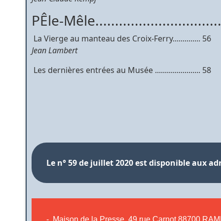
PÊle-Mêle...............................
 La Vierge au manteau des Croix-Ferry.............. 56
Jean Lambert
 Les dernières entrées au Musée ....................... 58
Le n° 59 de juillet 2020 est disponible aux ad
- Maison de la Presse, 49 rue Carnot 88700 