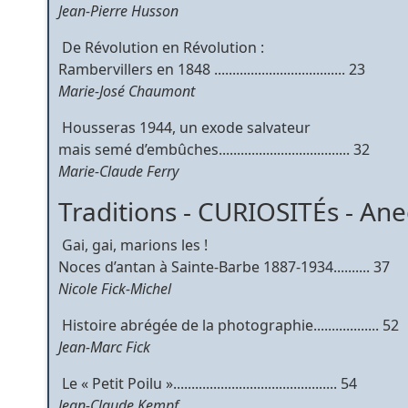
Jean-Pierre Husson
 De Révolution en Révolution :
Rambervillers en 1848 .................................... 23
Marie-José Chaumont
 Housseras 1944, un exode salvateur
mais semé d’embûches.................................... 32
Marie-Claude Ferry
Traditions - CURIOSITÉs - Ane
 Gai, gai, marions les !
Noces d’antan à Sainte-Barbe 1887-1934.......... 37
Nicole Fick-Michel
 Histoire abrégée de la photographie.................. 52
Jean-Marc Fick
 Le « Petit Poilu »............................................. 54
Jean-Claude Kempf