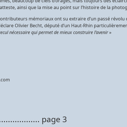
s, beaucoup de ciels d’orages, mais toujours des éclaircie
atteste, ainsi que la mise au point sur l’histoire de la phot
 contributeurs mémoriaux ont su extraire d’un passé révolu
éclare Olivier Becht, député d’un Haut-Rhin particulièrement
 recul nécessaire qui permet de mieux construire l’avenir
»
e.com
................... page 3