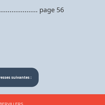
..................... page 56
resses suivantes :
RAMBERVILLERS