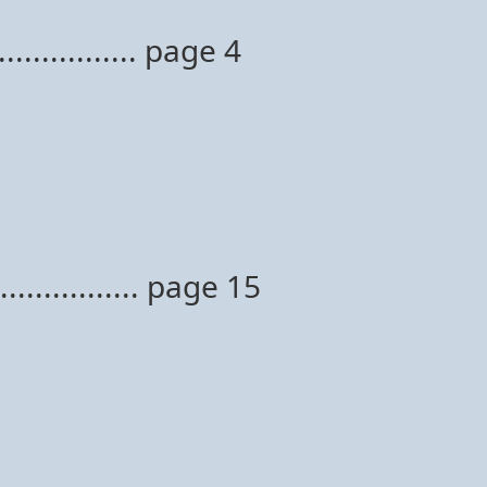
............... page 4
............ page 15