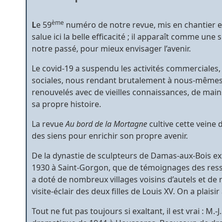
ème
L
e 59
numéro de notre revue, mis en chantier en
salue ici la belle efficacité ; il apparaît comme un
notre passé, pour mieux envisager l’avenir.
Le covid-19 a suspendu les activités commerciales, 
sociales, nous rendant brutalement à nous-mêmes po
renouvelés avec de vieilles connaissances, de main
sa propre histoire.
La revue
Au bord de la Mortagne
cultive cette veine
des siens pour enrichir son propre avenir.
De la dynastie de sculpteurs de Damas-aux-Bois exh
1930 à Saint-Gorgon, que de témoignages des resso
a doté de nombreux villages voisins d’autels et de r
visite-éclair des deux filles de Louis XV. On a plaisi
Tout ne fut pas toujours si exaltant, il est vrai : M